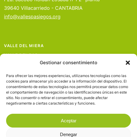
39640 Villacarriedo - CANTABRIA
info@vallespasiegos.org
VALLE DEL MIERA
VALLE DEL PAS
Gestionar consentimiento
VALLE DEL PISUEÑA
PROYECTOS
Para ofrecer las mejores experiencias, utilizamos tecnologías como las
cookies para almacenar y/o acceder a la información del dispositivo. El
SERVICIOS
consentimiento de estas tecnologías nos permitirá procesar datos como
el comportamiento de navegación o las identificaciones únicas en este
AVISO LEGAL
sitio. No consentir o retirar el consentimiento, puede afectar
negativamente a ciertas características y funciones.
Aceptar
Denegar
© 2026 Valles Pasiegos.