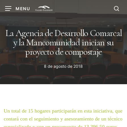
Skip
MENU
to
sea
main
content
La Agencia de Desarrollo Comarcal
y la Mancomunidad inician su
proyecto de compostaje
8 de agosto de 2018
Un total de 15 hogares participarán en esta iniciativa, que
contará con el seguimiento y asesoramiento de un técnico
especializado y con un presupuesto de 13.396,50 euros