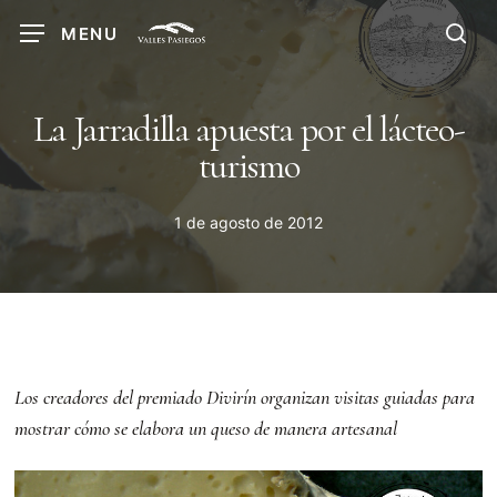
Skip
MENU
to
sea
main
content
La Jarradilla apuesta por el lácteo-
turismo
1 de agosto de 2012
Los creadores del premiado Divirín organizan visitas guiadas para
mostrar cómo se elabora un queso de manera artesanal