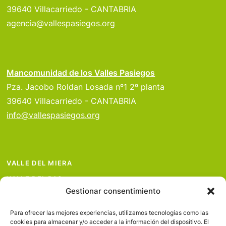
39640 Villacarriedo - CANTABRIA
agencia@vallespasiegos.org
Mancomunidad de los Valles Pasiegos
Pza. Jacobo Roldan Losada nº1 2º planta
39640 Villacarriedo - CANTABRIA
info@vallespasiegos.org
VALLE DEL MIERA
VALLE DEL PAS
Gestionar consentimiento
VALLE DEL PISUEÑA
PROYECTOS
Para ofrecer las mejores experiencias, utilizamos tecnologías como las
cookies para almacenar y/o acceder a la información del dispositivo. El
SERVICIOS