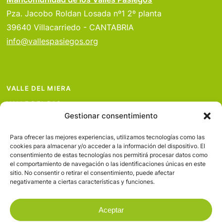
Pza. Jacobo Roldan Losada nº1 2º planta
39640 Villacarriedo - CANTABRIA
info@vallespasiegos.org
VALLE DEL MIERA
VALLE DEL PAS
Gestionar consentimiento
VALLE DEL PISUEÑA
PROYECTOS
Para ofrecer las mejores experiencias, utilizamos tecnologías como las
cookies para almacenar y/o acceder a la información del dispositivo. El
SERVICIOS
consentimiento de estas tecnologías nos permitirá procesar datos como
el comportamiento de navegación o las identificaciones únicas en este
AVISO LEGAL
sitio. No consentir o retirar el consentimiento, puede afectar
negativamente a ciertas características y funciones.
Aceptar