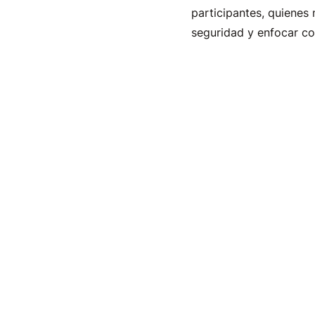
participantes, quienes
seguridad y enfocar co
Desde la Lanzadera se 
participantes adquirir 
posicionamiento profes
La Lanzadera de Emple
de los Valles Pasiegos
Industria, Empleo, Inn
IND/35/2025) y los ay