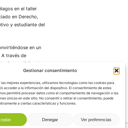
agos en el taller
nciado en Derecho,
ivo y estudiante del
onvirtiéndose en un
. A través de
o, los participantes
Gestionar consentimiento
 a construir una
 las mejores experiencias, utilizamos tecnologías como las cookies para
o acceder a la información del dispositivo. El consentimiento de estas
 nos permitirá procesar datos como el comportamiento de navegación o las
bilidad, aprendiendo a
ones únicas en este sitio. No consentir o retirar el consentimiento, puede
ar de manera más
tivamente a ciertas características y funciones.
ceptar
Denegar
Ver preferencias
n mostrada por los