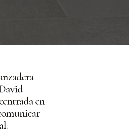
Lanzadera
 David
 centrada en
 comunicar
al.