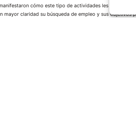
 manifestaron cómo este tipo de actividades les ayuda a or
n mayor claridad su búsqueda de empleo y sus objetivos p
valora muy positivamente este tipo de iniciativas, que per
herramientas prácticas para reforzar su marca personal, me
ional y afrontar los procesos de selección con mayor conf
o y Emprendimiento Solidario es un proyecto desarrollad
 y cuenta con la financiación del Servicio Cántabro de Empl
ovación y Comercio del Gobierno de Cantabria (orden IND/
untamientos integrados en la Mancomunidad de los Valles 