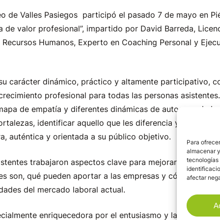
 de Valles Pasiegos participó el pasado 7 de mayo en Piél
a de valor profesional”, impartido por David Barreda, Lice
 Recursos Humanos, Experto en Coaching Personal y Ejecut
su carácter dinámico, práctico y altamente participativo, c
crecimiento profesional para todas las personas asistentes
apa de empatía y diferentes dinámicas de autoconocimient
ortalezas, identificar aquello que les diferencia y comenzar
a, auténtica y orientada a su público objetivo.
Para ofrecer
almacenar y/
tecnologías
asistentes trabajaron aspectos clave para mejorar su emplea
identificaci
es son, qué pueden aportar a las empresas y cómo conect
afectar nega
idades del mercado laboral actual.
A
ecialmente enriquecedora por el entusiasmo y la implicació