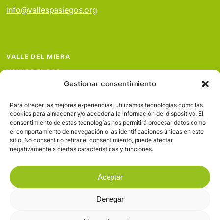
info@vallespasiegos.org
VALLE DEL MIERA
VALLE DEL PAS
Gestionar consentimiento
VALLE DEL PISUEÑA
PROYECTOS
Para ofrecer las mejores experiencias, utilizamos tecnologías como las
cookies para almacenar y/o acceder a la información del dispositivo. El
SERVICIOS
consentimiento de estas tecnologías nos permitirá procesar datos como
el comportamiento de navegación o las identificaciones únicas en este
AVISO LEGAL
sitio. No consentir o retirar el consentimiento, puede afectar
negativamente a ciertas características y funciones.
Aceptar
Denegar
© 2026 Valles Pasiegos.