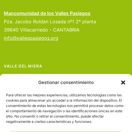
Mancomunidad de los Valles Pasiegos
Pza. Jacobo Roldan Losada nº1 2º planta
39640 Villacarriedo - CANTABRIA
info@vallespasiegos.org
VALLE DEL MIERA
VALLE DEL PAS
Gestionar consentimiento
VALLE DEL PISUEÑA
PROYECTOS
Para ofrecer las mejores experiencias, utilizamos tecnologías como las
cookies para almacenar y/o acceder a la información del dispositivo. El
SERVICIOS
consentimiento de estas tecnologías nos permitirá procesar datos como
el comportamiento de navegación o las identificaciones únicas en este
AVISO LEGAL
sitio. No consentir o retirar el consentimiento, puede afectar
negativamente a ciertas características y funciones.