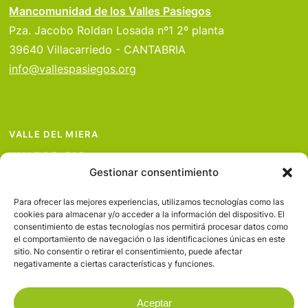
Mancomunidad de los Valles Pasiegos
Pza. Jacobo Roldan Losada nº1 2º planta
39640 Villacarriedo - CANTABRIA
info@vallespasiegos.org
VALLE DEL MIERA
VALLE DEL PAS
Gestionar consentimiento
VALLE DEL PISUEÑA
PROYECTOS
Para ofrecer las mejores experiencias, utilizamos tecnologías como las
cookies para almacenar y/o acceder a la información del dispositivo. El
SERVICIOS
consentimiento de estas tecnologías nos permitirá procesar datos como
el comportamiento de navegación o las identificaciones únicas en este
AVISO LEGAL
sitio. No consentir o retirar el consentimiento, puede afectar
negativamente a ciertas características y funciones.
Aceptar