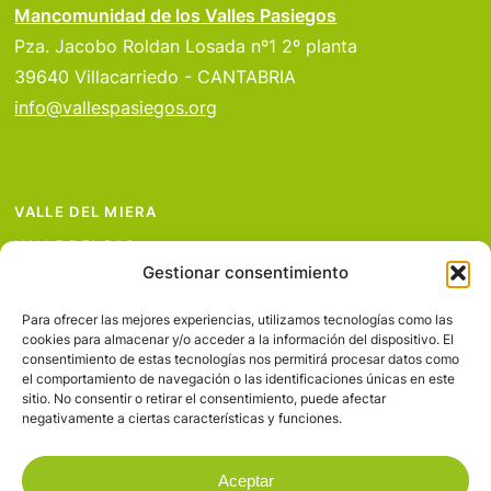
Mancomunidad de los Valles Pasiegos
Pza. Jacobo Roldan Losada nº1 2º planta
39640 Villacarriedo - CANTABRIA
info@vallespasiegos.org
VALLE DEL MIERA
VALLE DEL PAS
Gestionar consentimiento
VALLE DEL PISUEÑA
PROYECTOS
Para ofrecer las mejores experiencias, utilizamos tecnologías como las
cookies para almacenar y/o acceder a la información del dispositivo. El
SERVICIOS
consentimiento de estas tecnologías nos permitirá procesar datos como
el comportamiento de navegación o las identificaciones únicas en este
AVISO LEGAL
sitio. No consentir o retirar el consentimiento, puede afectar
negativamente a ciertas características y funciones.
Aceptar