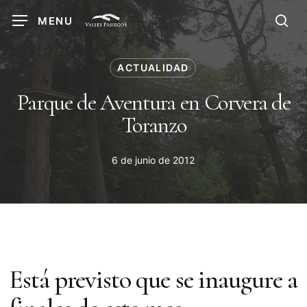
Skip
MENU
to
sea
main
content
ACTUALIDAD
Parque de Aventura en Corvera de
Toranzo
6 de junio de 2012
Está previsto que se inaugure a