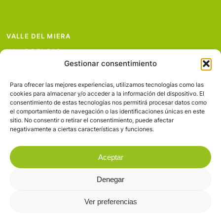
VALLE DEL MIERA
VALLE DEL PAS
Gestionar consentimiento
VALLE DEL PISUEÑA
PROYECTOS
Para ofrecer las mejores experiencias, utilizamos tecnologías como las
cookies para almacenar y/o acceder a la información del dispositivo. El
SERVICIOS
consentimiento de estas tecnologías nos permitirá procesar datos como
el comportamiento de navegación o las identificaciones únicas en este
AVISO LEGAL
sitio. No consentir o retirar el consentimiento, puede afectar
negativamente a ciertas características y funciones.
Aceptar
Denegar
© 2026 Valles Pasiegos.
Ver preferencias
facebook
flickr