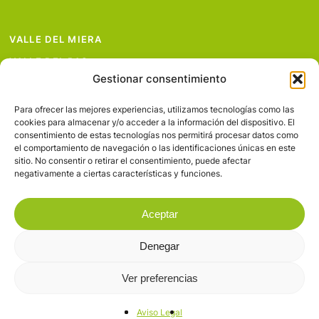
VALLE DEL MIERA
VALLE DEL PAS
Gestionar consentimiento
VALLE DEL PISUEÑA
PROYECTOS
Para ofrecer las mejores experiencias, utilizamos tecnologías como las
cookies para almacenar y/o acceder a la información del dispositivo. El
SERVICIOS
consentimiento de estas tecnologías nos permitirá procesar datos como
el comportamiento de navegación o las identificaciones únicas en este
AVISO LEGAL
sitio. No consentir o retirar el consentimiento, puede afectar
negativamente a ciertas características y funciones.
Aceptar
Denegar
© 2026 Valles Pasiegos.
Ver preferencias
facebook
flickr
Aviso Legal