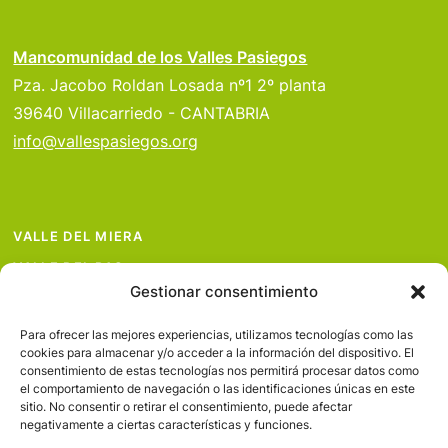
Mancomunidad de los Valles Pasiegos
Pza. Jacobo Roldan Losada nº1 2º planta
39640 Villacarriedo - CANTABRIA
info@vallespasiegos.org
VALLE DEL MIERA
VALLE DEL PAS
Gestionar consentimiento
VALLE DEL PISUEÑA
PROYECTOS
Para ofrecer las mejores experiencias, utilizamos tecnologías como las
cookies para almacenar y/o acceder a la información del dispositivo. El
SERVICIOS
consentimiento de estas tecnologías nos permitirá procesar datos como
el comportamiento de navegación o las identificaciones únicas en este
AVISO LEGAL
sitio. No consentir o retirar el consentimiento, puede afectar
negativamente a ciertas características y funciones.