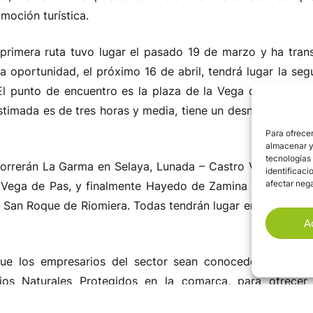
moción turística.
primera ruta tuvo lugar el pasado 19 de marzo y ha trans
ta oportunidad, el próximo 16 de abril, tendrá lugar la seg
 punto de encuentro es la plaza de la Vega de Pas, a par
timada es de tres horas y media, tiene un desnivel de 280
Para ofrecer
almacenar y/
tecnologías
correrán La Garma en Selaya, Lunada – Castro Valnera en 
identificaci
afectar nega
 Vega de Pas, y finalmente Hayedo de Zamina que tambié
e San Roque de Riomiera. Todas tendrán lugar entre los m
A
ue los empresarios del sector sean conocedores de e
ios Naturales Protegidos en la comarca, para ofrecer 
ismo, como complemento a su oferta habitual de servicios