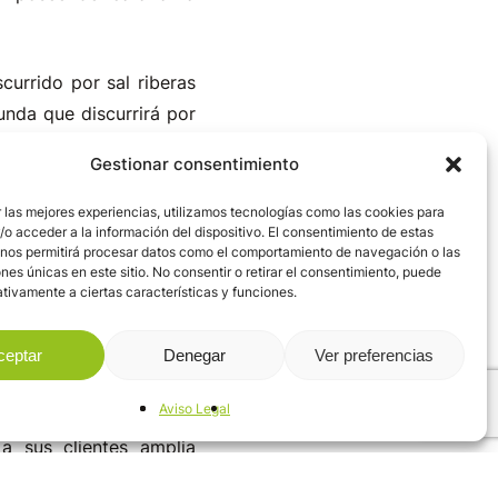
currido por sal riberas
unda que discurrirá por
tir de las 10:00 de la
Gestionar consentimiento
 metros, y una longitud
 las mejores experiencias, utilizamos tecnologías como las cookies para
o acceder a la información del dispositivo. El consentimiento de estas
 nos permitirá procesar datos como el comportamiento de navegación o las
San Roque de Riomiera,
ones únicas en este sitio. No consentir o retirar el consentimiento, puede
tivamente a ciertas características y funciones.
n tiene como punto de
eses de marzo y octubre
ceptar
Denegar
Ver preferencias
Aviso Legal
ste programa de uso y
a sus clientes amplia
.