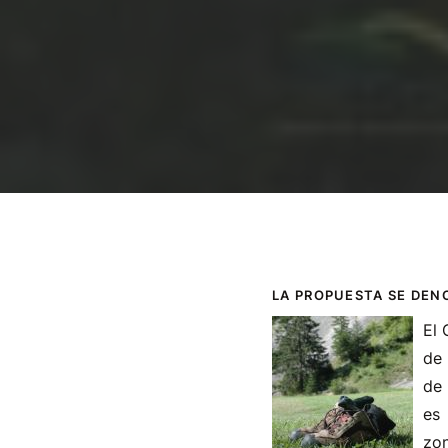
LA PROPUESTA SE DEN
El 
de 
de 
es 
zo