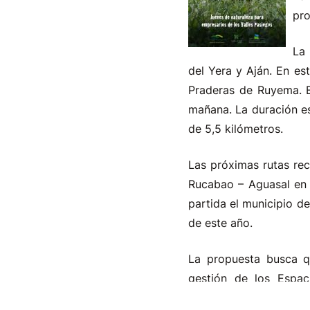
pro
La 
del Yera y Aján. En es
Praderas de Ruyema. El
mañana. La duración es
de 5,5 kilómetros.
Las próximas rutas re
Rucabao – Aguasal en
partida el municipio d
de este año.
La propuesta busca q
gestión de los Espac
información sobre el m