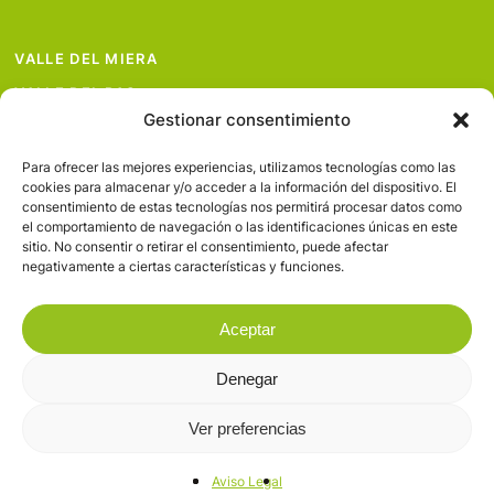
VALLE DEL MIERA
VALLE DEL PAS
Gestionar consentimiento
VALLE DEL PISUEÑA
PROYECTOS
Para ofrecer las mejores experiencias, utilizamos tecnologías como las
cookies para almacenar y/o acceder a la información del dispositivo. El
SERVICIOS
consentimiento de estas tecnologías nos permitirá procesar datos como
el comportamiento de navegación o las identificaciones únicas en este
AVISO LEGAL
sitio. No consentir o retirar el consentimiento, puede afectar
negativamente a ciertas características y funciones.
Aceptar
Denegar
© 2026 Valles Pasiegos.
Ver preferencias
facebook
flickr
Aviso Legal