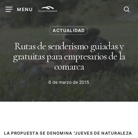
Skip
MENU
to
sea
main
content
ACTUALIDAD
Rutas de senderismo guiadas y
gratuitas para empresarios de la
comarca
6 de marzo de 2015
LA PROPUESTA SE DENOMINA “JUEVES DE NATURALEZA