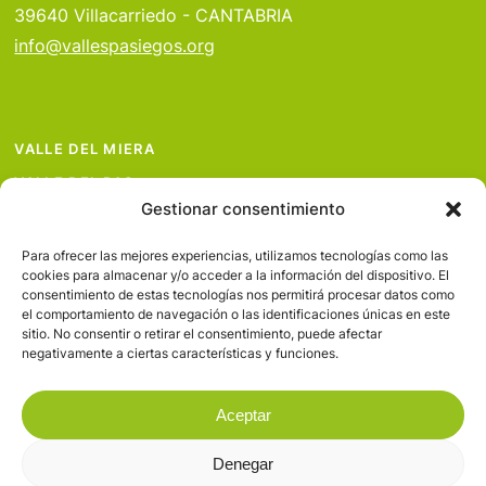
39640 Villacarriedo - CANTABRIA
info@vallespasiegos.org
VALLE DEL MIERA
VALLE DEL PAS
Gestionar consentimiento
VALLE DEL PISUEÑA
PROYECTOS
Para ofrecer las mejores experiencias, utilizamos tecnologías como las
cookies para almacenar y/o acceder a la información del dispositivo. El
SERVICIOS
consentimiento de estas tecnologías nos permitirá procesar datos como
el comportamiento de navegación o las identificaciones únicas en este
AVISO LEGAL
sitio. No consentir o retirar el consentimiento, puede afectar
negativamente a ciertas características y funciones.
Aceptar
Denegar
© 2026 Valles Pasiegos.