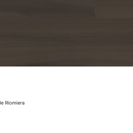
e Riomiera
n