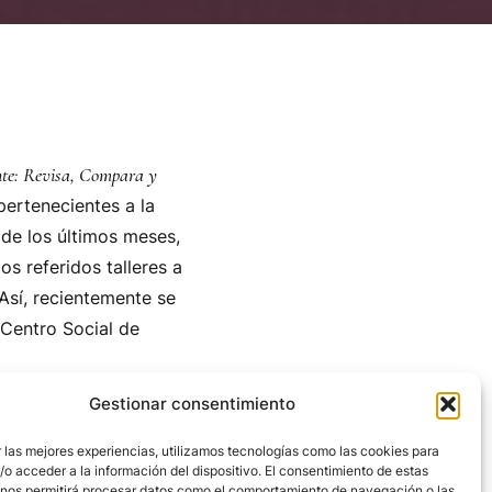
te: Revisa, Compara y
pertenecientes a la
de los últimos meses,
os referidos talleres a
Así, recientemente se
(Centro Social de
Gestionar consentimiento
ra de la luz que entró
e interés concernientes
 las mejores experiencias, utilizamos tecnologías como las cookies para
o acceder a la información del dispositivo. El consentimiento de estas
rámites y reclamaciones
 nos permitirá procesar datos como el comportamiento de navegación o las