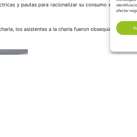
ctricas y pautas para racionalizar su consumo eléctrico y r
identificaci
afectar nega
A
 charla, los asistentes a la charla fueron obsequiados con u
Luena
Puente Viesgo
Taller