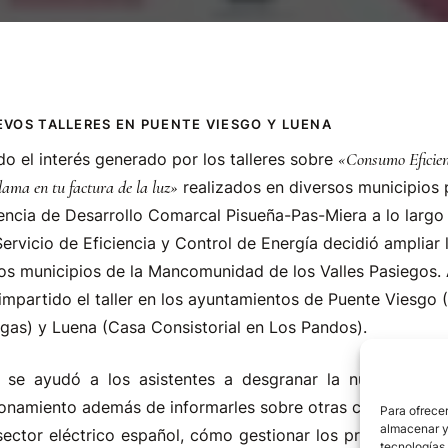
EVOS TALLERES EN PUENTE VIESGO Y LUENA
«Consumo Eficien
o el interés generado por los talleres sobre
lama en tu factura de la luz»
realizados en diversos municipios 
ncia de Desarrollo Comarcal Pisueña-Pas-Miera a lo largo 
Servicio de Eficiencia y Control de Energía decidió ampliar l
os municipios de la Mancomunidad de los Valles Pasiegos. 
impartido el taller en los ayuntamientos de Puente Viesgo 
gas) y Luena (Casa Consistorial en Los Pandos).
, se ayudó a los asistentes a desgranar la nueva factu
onamiento además de informarles sobre otras cuestiones d
Para ofrecer
almacenar y/
sector eléctrico español, cómo gestionar los principales t
tecnologías