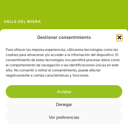
VALLE DEL MIERA
VALLE DEL PAS
Gestionar consentimiento
VALLE DEL PISUEÑA
PROYECTOS
Para ofrecer las mejores experiencias, utilizamos tecnologías como las
cookies para almacenar y/o acceder a la información del dispositivo. El
SERVICIOS
consentimiento de estas tecnologías nos permitirá procesar datos como
el comportamiento de navegación o las identificaciones únicas en este
AVISO LEGAL
sitio. No consentir o retirar el consentimiento, puede afectar
negativamente a ciertas características y funciones.
Aceptar
Denegar
© 2026 Valles Pasiegos.
Ver preferencias
facebook
flickr