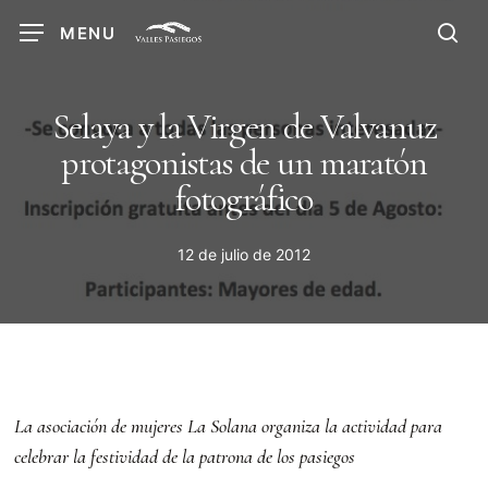
Skip
MENU
to
sea
main
content
Selaya y la Virgen de Valvanuz
protagonistas de un maratón
fotográfico
12 de julio de 2012
La asociación de mujeres La Solana organiza la actividad para
celebrar la festividad de la patrona de los pasiegos