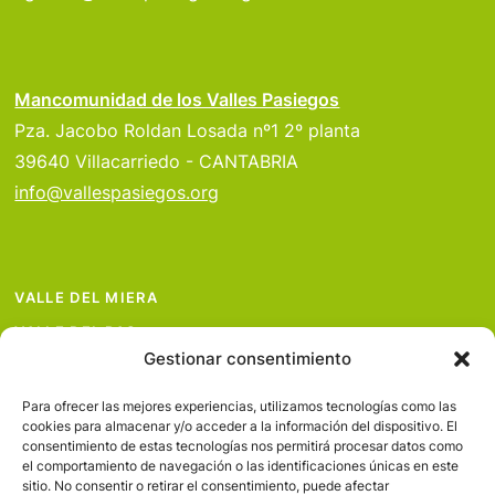
Mancomunidad de los Valles Pasiegos
Pza. Jacobo Roldan Losada nº1 2º planta
39640 Villacarriedo - CANTABRIA
info@vallespasiegos.org
VALLE DEL MIERA
VALLE DEL PAS
Gestionar consentimiento
VALLE DEL PISUEÑA
PROYECTOS
Para ofrecer las mejores experiencias, utilizamos tecnologías como las
cookies para almacenar y/o acceder a la información del dispositivo. El
SERVICIOS
consentimiento de estas tecnologías nos permitirá procesar datos como
el comportamiento de navegación o las identificaciones únicas en este
AVISO LEGAL
sitio. No consentir o retirar el consentimiento, puede afectar