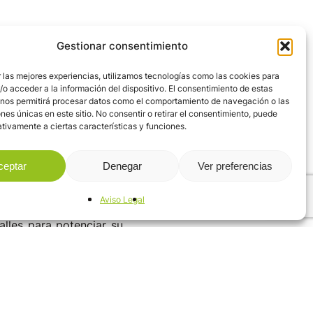
cia online hoy en día,
Gestionar consentimiento
es.
 las mejores experiencias, utilizamos tecnologías como las cookies para
o acceder a la información del dispositivo. El consentimiento de estas
ales características, su
 nos permitirá procesar datos como el comportamiento de navegación o las
ones únicas en este sitio. No consentir o retirar el consentimiento, puede
orma, entre diferentes
tivamente a ciertas características y funciones.
ceptar
Denegar
Ver preferencias
Aviso Legal
nde pudieron conoce de
alles para potenciar su
día un alojamiento y a
de la oficina de Valles