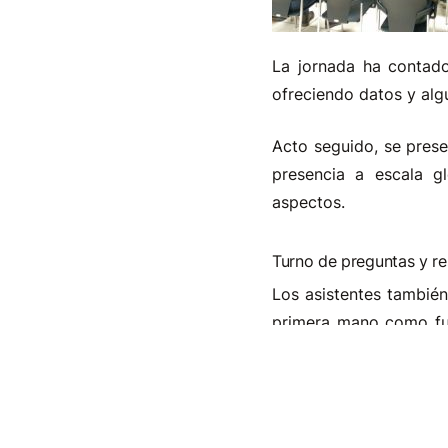
La jornada ha contado
ofreciendo datos y alg
Acto seguido, se prese
presencia a escala gl
aspectos.
Turno de preguntas y r
Los asistentes tambié
primera mano como func
presencia en diferent
través de qué disposit
Esta acción se enmarca