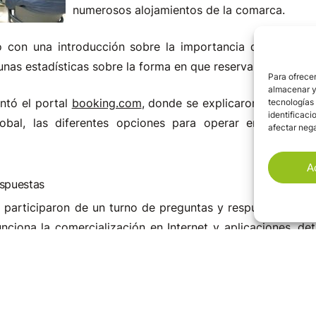
numerosos alojamientos de la comarca.
 con una introducción sobre la importancia de la presen
unas estadísticas sobre la forma en que reservan los client
Para ofrecer
almacenar y/
ntó el portal
booking.com
, donde se explicaron las princip
tecnologías
identificaci
obal, las diferentes opciones para operar en la plataf
afectar nega
A
espuestas
n participaron de un turno de preguntas y respuestas, do
iona la comercialización en Internet y aplicaciones, det
es plataformas, o de qué manera busca el cliente hoy en 
ivos principalmente.
 en las diferentes líneas de actuación que se realizan des