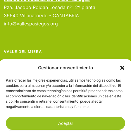
Pza. Jacobo Roldan Losada nº1 2º planta
39640 Villacarriedo - CANTABRIA
info@vallespasiegos.org
VALLE DEL MIERA
VALLE DEL PAS
Gestionar consentimiento
VALLE DEL PISUEÑA
PROYECTOS
Para ofrecer las mejores experiencias, utilizamos tecnologías como las
cookies para almacenar y/o acceder a la información del dispositivo. El
SERVICIOS
consentimiento de estas tecnologías nos permitirá procesar datos como
el comportamiento de navegación o las identificaciones únicas en este
AVISO LEGAL
sitio. No consentir o retirar el consentimiento, puede afectar
negativamente a ciertas características y funciones.
Aceptar