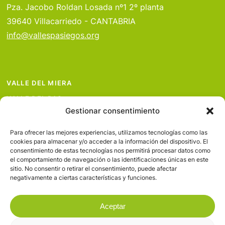
Pza. Jacobo Roldan Losada nº1 2º planta
39640 Villacarriedo - CANTABRIA
info@vallespasiegos.org
VALLE DEL MIERA
VALLE DEL PAS
Gestionar consentimiento
VALLE DEL PISUEÑA
PROYECTOS
Para ofrecer las mejores experiencias, utilizamos tecnologías como las
cookies para almacenar y/o acceder a la información del dispositivo. El
SERVICIOS
consentimiento de estas tecnologías nos permitirá procesar datos como
el comportamiento de navegación o las identificaciones únicas en este
AVISO LEGAL
sitio. No consentir o retirar el consentimiento, puede afectar
negativamente a ciertas características y funciones.
Aceptar