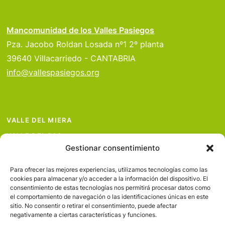
Mancomunidad de los Valles Pasiegos
Pza. Jacobo Roldan Losada nº1 2º planta
39640 Villacarriedo - CANTABRIA
info@vallespasiegos.org
VALLE DEL MIERA
VALLE DEL PAS
Gestionar consentimiento
VALLE DEL PISUEÑA
PROYECTOS
Para ofrecer las mejores experiencias, utilizamos tecnologías como las
cookies para almacenar y/o acceder a la información del dispositivo. El
SERVICIOS
consentimiento de estas tecnologías nos permitirá procesar datos como
el comportamiento de navegación o las identificaciones únicas en este
AVISO LEGAL
sitio. No consentir o retirar el consentimiento, puede afectar
negativamente a ciertas características y funciones.