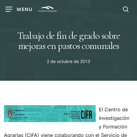
Skip
MENU
to
sea
main
content
Trabajo de fin de grado sobre
mejoras en pastos comunales
2 de octubre de 2013
El Centro de
Investigación
y Formación
Agrarias (CIFA) viene colaborando con el Servicio de