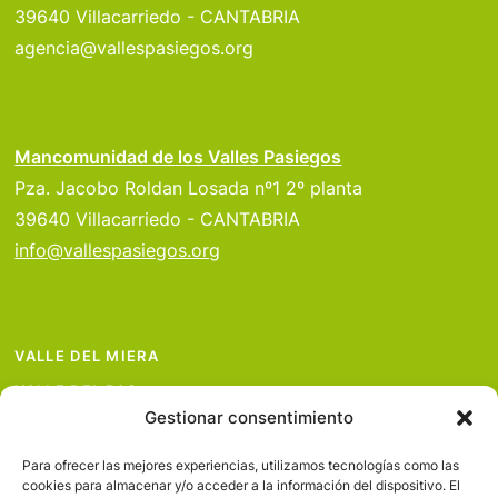
39640 Villacarriedo - CANTABRIA
agencia@vallespasiegos.org
Mancomunidad de los Valles Pasiegos
Pza. Jacobo Roldan Losada nº1 2º planta
39640 Villacarriedo - CANTABRIA
info@vallespasiegos.org
VALLE DEL MIERA
VALLE DEL PAS
Gestionar consentimiento
VALLE DEL PISUEÑA
PROYECTOS
Para ofrecer las mejores experiencias, utilizamos tecnologías como las
cookies para almacenar y/o acceder a la información del dispositivo. El
SERVICIOS