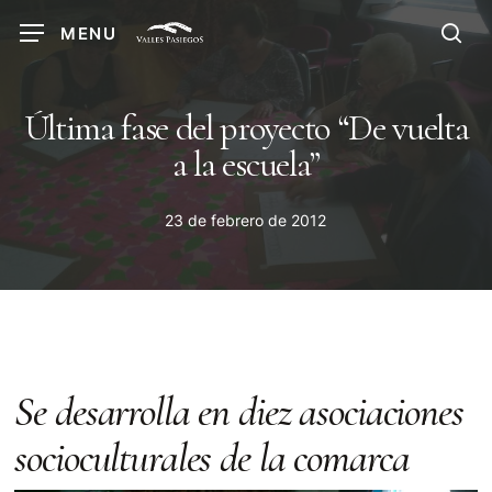
Skip
MENU
to
sea
main
content
Última fase del proyecto “De vuelta
a la escuela”
23 de febrero de 2012
Se desarrolla en diez asociaciones
socioculturales de la comarca