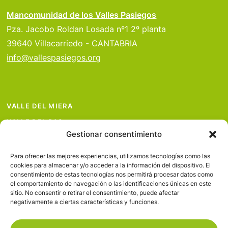
Mancomunidad de los Valles Pasiegos
Pza. Jacobo Roldan Losada nº1 2º planta
39640 Villacarriedo - CANTABRIA
info@vallespasiegos.org
VALLE DEL MIERA
VALLE DEL PAS
Gestionar consentimiento
VALLE DEL PISUEÑA
PROYECTOS
Para ofrecer las mejores experiencias, utilizamos tecnologías como las
cookies para almacenar y/o acceder a la información del dispositivo. El
SERVICIOS
consentimiento de estas tecnologías nos permitirá procesar datos como
el comportamiento de navegación o las identificaciones únicas en este
AVISO LEGAL
sitio. No consentir o retirar el consentimiento, puede afectar
negativamente a ciertas características y funciones.