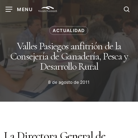
Skip
MENU
to
sea
main
content
ACTUALIDAD
Valles Pasiegos anfitrión de la
Consejería de Ganadería, Pesca y
Desarrollo Rural
8 de agosto de 2011
La Directora General de