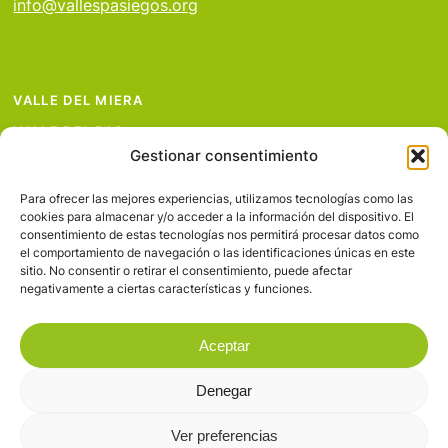
info@vallespasiegos.org
VALLE DEL MIERA
VALLE DEL PAS
Gestionar consentimiento
VALLE DEL PISUEÑA
PROYECTOS
Para ofrecer las mejores experiencias, utilizamos tecnologías como las
cookies para almacenar y/o acceder a la información del dispositivo. El
SERVICIOS
consentimiento de estas tecnologías nos permitirá procesar datos como
el comportamiento de navegación o las identificaciones únicas en este
AVISO LEGAL
sitio. No consentir o retirar el consentimiento, puede afectar
negativamente a ciertas características y funciones.
Aceptar
Denegar
© 2026 Valles Pasiegos.
Ver preferencias
facebook
flickr