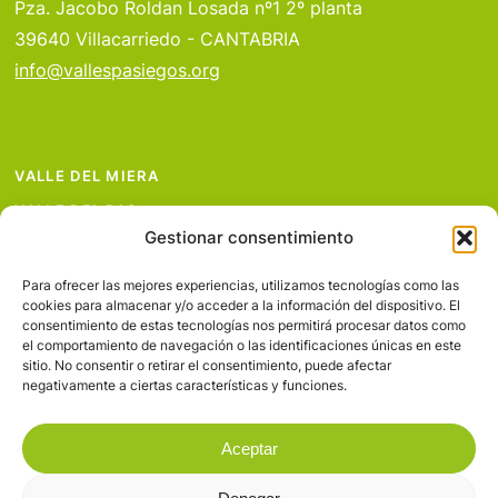
Pza. Jacobo Roldan Losada nº1 2º planta
39640 Villacarriedo - CANTABRIA
info@vallespasiegos.org
VALLE DEL MIERA
VALLE DEL PAS
Gestionar consentimiento
VALLE DEL PISUEÑA
PROYECTOS
Para ofrecer las mejores experiencias, utilizamos tecnologías como las
cookies para almacenar y/o acceder a la información del dispositivo. El
SERVICIOS
consentimiento de estas tecnologías nos permitirá procesar datos como
el comportamiento de navegación o las identificaciones únicas en este
AVISO LEGAL
sitio. No consentir o retirar el consentimiento, puede afectar
negativamente a ciertas características y funciones.
Aceptar