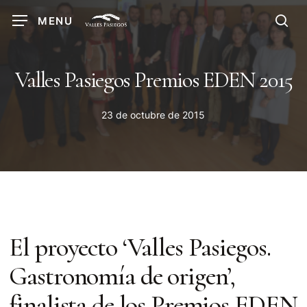
Skip
MENU
to
sea
main
content
Valles Pasiegos Premios EDEN 2015
23 de octubre de 2015
El proyecto ‘Valles Pasiegos.
Gastronomía de origen’,
finalista de los Premios EDEN