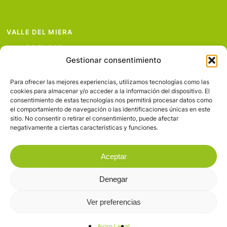
VALLE DEL MIERA
VALLE DEL PAS
Gestionar consentimiento
VALLE DEL PISUEÑA
PROYECTOS
Para ofrecer las mejores experiencias, utilizamos tecnologías como las
cookies para almacenar y/o acceder a la información del dispositivo. El
SERVICIOS
consentimiento de estas tecnologías nos permitirá procesar datos como
el comportamiento de navegación o las identificaciones únicas en este
AVISO LEGAL
sitio. No consentir o retirar el consentimiento, puede afectar
negativamente a ciertas características y funciones.
Aceptar
Denegar
© 2026 Valles Pasiegos.
Ver preferencias
facebook
flickr
Aviso Legal