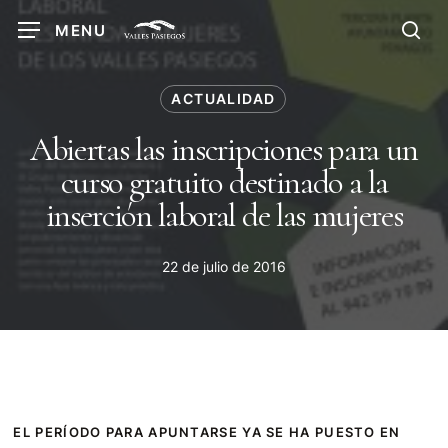
Skip
MENU
to
sea
main
content
ACTUALIDAD
Abiertas las inscripciones para un
curso gratuito destinado a la
inserción laboral de las mujeres
22 de julio de 2016
EL PERÍODO PARA APUNTARSE YA SE HA PUESTO EN