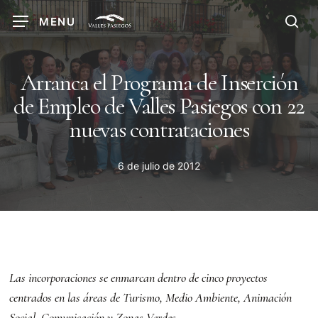
Skip
MENU
to
sea
main
content
Arranca el Programa de Inserción
de Empleo de Valles Pasiegos con 22
nuevas contrataciones
6 de julio de 2012
Las incorporaciones se enmarcan dentro de cinco proyectos
centrados en las áreas de Turismo, Medio Ambiente, Animación
Social, Comunicación y Zonas Verdes