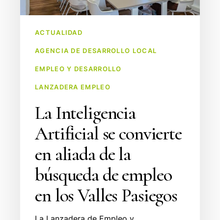
búsqueda
de
ACTUALIDAD
empleo
AGENCIA DE DESARROLLO LOCAL
en
los
EMPLEO Y DESARROLLO
Valles
LANZADERA EMPLEO
Pasiegos
La Inteligencia
Artificial se convierte
en aliada de la
búsqueda de empleo
en los Valles Pasiegos
La Lanzadera de Empleo y