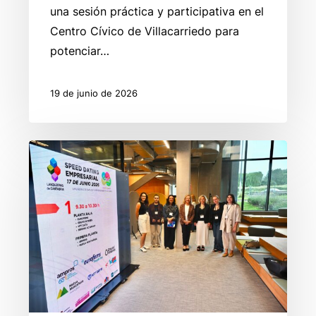
una sesión práctica y participativa en el
Centro Cívico de Villacarriedo para
potenciar…
19 de junio de 2026
Las
Lanzaderas
de
Cantabria
conectan
talento
y
empresas
en