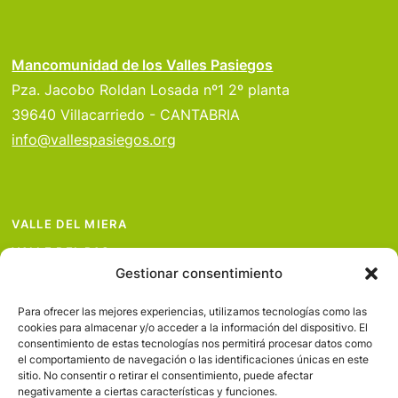
Mancomunidad de los Valles Pasiegos
Pza. Jacobo Roldan Losada nº1 2º planta
39640 Villacarriedo - CANTABRIA
info@vallespasiegos.org
VALLE DEL MIERA
VALLE DEL PAS
Gestionar consentimiento
VALLE DEL PISUEÑA
PROYECTOS
Para ofrecer las mejores experiencias, utilizamos tecnologías como las
cookies para almacenar y/o acceder a la información del dispositivo. El
SERVICIOS
consentimiento de estas tecnologías nos permitirá procesar datos como
el comportamiento de navegación o las identificaciones únicas en este
AVISO LEGAL
sitio. No consentir o retirar el consentimiento, puede afectar
negativamente a ciertas características y funciones.