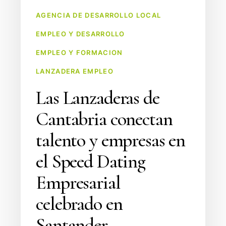
el
AGENCIA DE DESARROLLO LOCAL
Speed
EMPLEO Y DESARROLLO
Dating
Empresarial
EMPLEO Y FORMACION
celebrado
LANZADERA EMPLEO
en
Las Lanzaderas de
Santander
Cantabria conectan
talento y empresas en
el Speed Dating
Empresarial
celebrado en
Santander