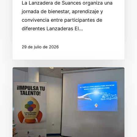
La Lanzadera de Suances organiza una
jornada de bienestar, aprendizaje y
convivencia entre participantes de
diferentes Lanzaderas El…
29 de julio de 2026
La
Inteligencia
Artificial
abre
nuevas
oportunidades
para
el