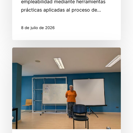
empleabilidad mediante herramientas
prácticas aplicadas al proceso de…
8 de julio de 2026
Respiración
consciente
para
afrontar
entrevistas
de
trabajo
y
reducir
el