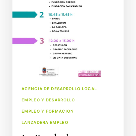
talento
de
las
Lanzaderas
de
Cantabria
con
nuevas
oportunidades
laborales
AGENCIA DE DESARROLLO LOCAL
EMPLEO Y DESARROLLO
EMPLEO Y FORMACION
LANZADERA EMPLEO