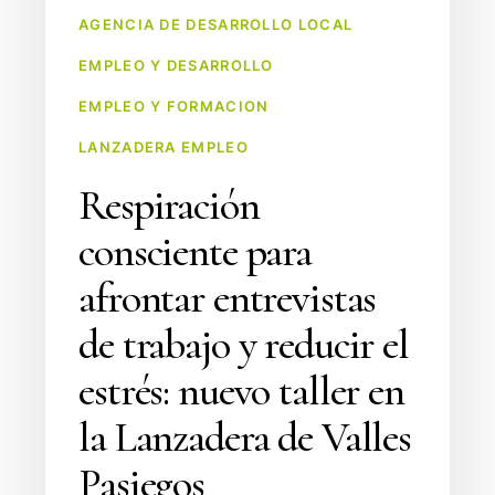
estrés:
AGENCIA DE DESARROLLO LOCAL
nuevo
EMPLEO Y DESARROLLO
taller
en
EMPLEO Y FORMACION
la
LANZADERA EMPLEO
Lanzadera
Respiración
de
Valles
consciente para
Pasiegos
afrontar entrevistas
de trabajo y reducir el
estrés: nuevo taller en
la Lanzadera de Valles
Pasiegos