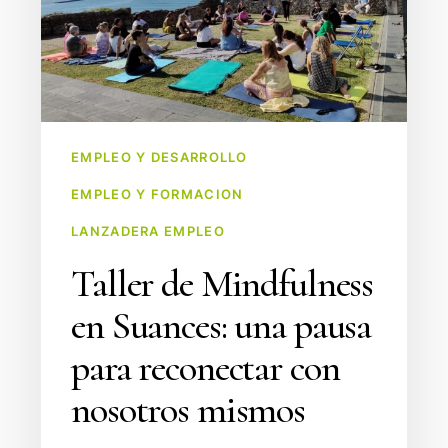
una
pausa
para
reconectar
con
nosotros
EMPLEO Y DESARROLLO
mismos
EMPLEO Y FORMACION
LANZADERA EMPLEO
Taller de Mindfulness
en Suances: una pausa
para reconectar con
nosotros mismos