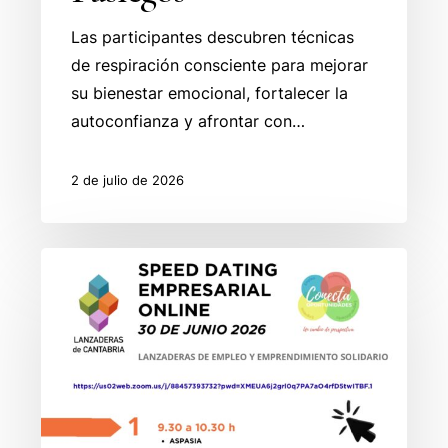
Las participantes descubren técnicas
de respiración consciente para mejorar
su bienestar emocional, fortalecer la
autoconfianza y afrontar con…
2 de julio de 2026
La
Rueda
de
Competencias
online
conecta
el