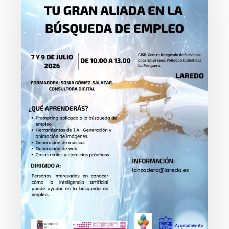
artificial
se
convierte
en
una
gran
aliada
para
la
búsqueda
de
empleo