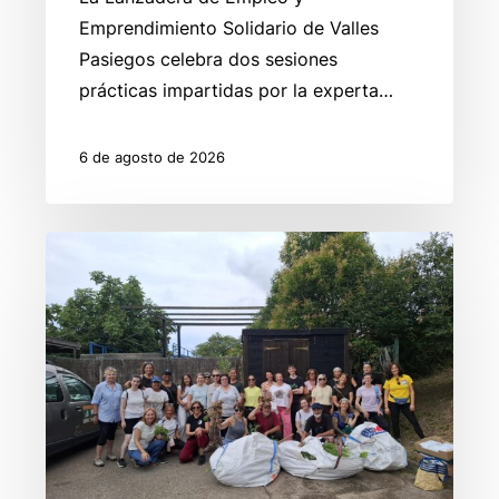
Emprendimiento Solidario de Valles
Pasiegos celebra dos sesiones
prácticas impartidas por la experta…
6 de agosto de 2026
Las
Lanzaderas
de
Empleo
de
Cantabria
dejan
huella
en