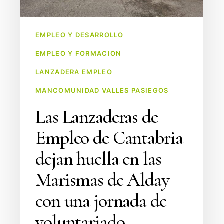
las
Marismas
EMPLEO Y DESARROLLO
de
EMPLEO Y FORMACION
Alday
con
LANZADERA EMPLEO
una
MANCOMUNIDAD VALLES PASIEGOS
jornada
Las Lanzaderas de
de
voluntariado
Empleo de Cantabria
ambiental
dejan huella en las
Marismas de Alday
con una jornada de
voluntariado