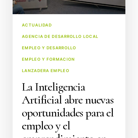
empleo
y
el
ACTUALIDAD
emprendimiento
AGENCIA DE DESARROLLO LOCAL
en
la
EMPLEO Y DESARROLLO
segunda
EMPLEO Y FORMACION
jornada
LANZADERA EMPLEO
del
taller
La Inteligencia
celebrado
Artificial abre nuevas
en
Laredo
oportunidades para el
empleo y el