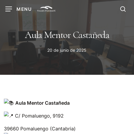
Skip
MENU
to
sea
main
content
Aula Mentor Castañeda
20 de junio de 2025
Aula Mentor Castañeda
C/ Pomaluengo, 9192
39660 Pomaluengo (Cantabria)