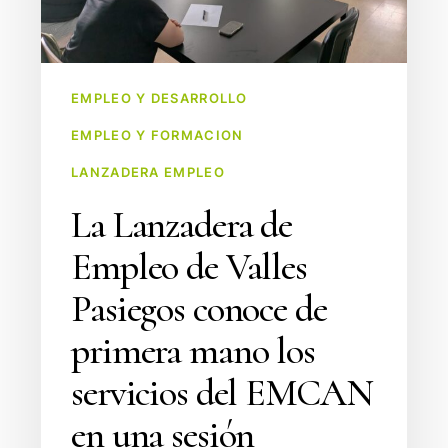
de
primera
mano
EMPLEO Y DESARROLLO
los
EMPLEO Y FORMACION
servicios
del
LANZADERA EMPLEO
EMCAN
La Lanzadera de
en
una
Empleo de Valles
sesión
Pasiegos conoce de
informativa
primera mano los
servicios del EMCAN
en una sesión