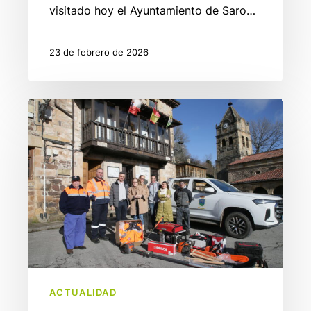
visitado hoy el Ayuntamiento de Saro…
23 de febrero de 2026
Apoyo
de
más
de
380.000
euros
para
mejorar
los
servicios
ACTUALIDAD
y