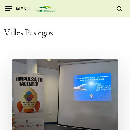
Skip
MENU
to
sea
main
content
Valles Pasiegos
La
Inteligencia
Artificial
abre
nuevas
oportunidades
para
el
empleo