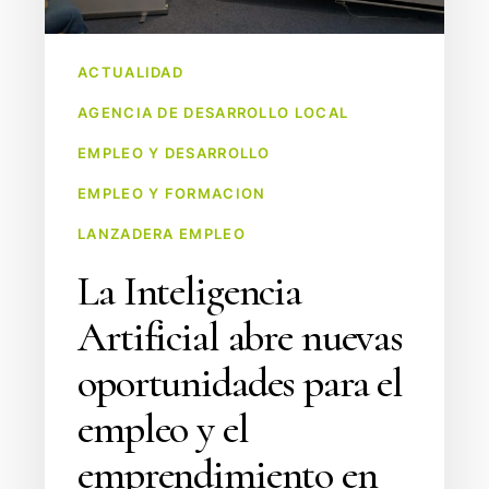
y
el
ACTUALIDAD
emprendimiento
AGENCIA DE DESARROLLO LOCAL
en
la
EMPLEO Y DESARROLLO
segunda
EMPLEO Y FORMACION
jornada
LANZADERA EMPLEO
del
taller
La Inteligencia
celebrado
Artificial abre nuevas
en
Laredo
oportunidades para el
empleo y el
emprendimiento en