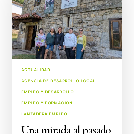
pasado
para
comprender
el
presente:
visita
al
Museo
ACTUALIDAD
de
AGENCIA DE DESARROLLO LOCAL
las
Amas
EMPLEO Y DESARROLLO
de
EMPLEO Y FORMACION
Cría
LANZADERA EMPLEO
Una mirada al pasado