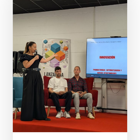
de
Empleo
de
Valles
Pasiegos
participa
en
la
jornada
“4
Caminos
al
Emprendimiento”
celebrada
en
Torrelavega