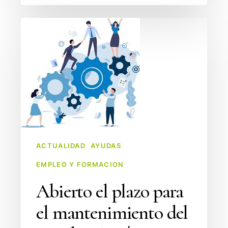
Abierto
el
plazo
para
el
mantenimiento
del
Empleo
Autónomo
ACTUALIDAD
AYUDAS
EMPLEO Y FORMACION
Abierto el plazo para
el mantenimiento del