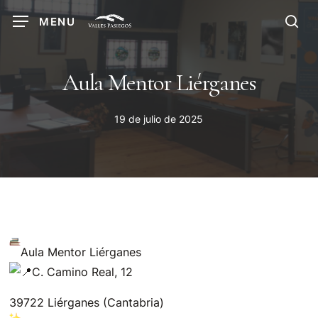
Skip
MENU
to
sea
main
content
Aula Mentor Liérganes
19 de julio de 2025
Aula Mentor Liérganes
C. Camino Real, 12
39722 Liérganes (Cantabria)