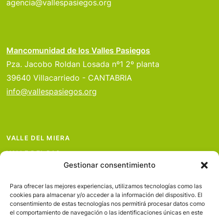
agencia@vallespasiegos.org
Mancomunidad de los Valles Pasiegos
Pza. Jacobo Roldan Losada nº1 2º planta
39640 Villacarriedo - CANTABRIA
info@vallespasiegos.org
VALLE DEL MIERA
VALLE DEL PAS
Gestionar consentimiento
VALLE DEL PISUEÑA
PROYECTOS
Para ofrecer las mejores experiencias, utilizamos tecnologías como las
cookies para almacenar y/o acceder a la información del dispositivo. El
SERVICIOS
consentimiento de estas tecnologías nos permitirá procesar datos como
el comportamiento de navegación o las identificaciones únicas en este
AVISO LEGAL