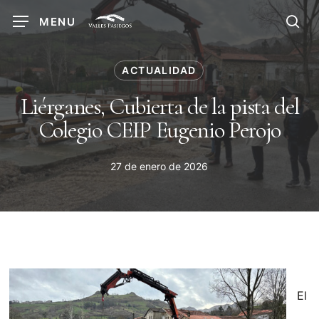
Skip
MENU
to
sea
main
content
ACTUALIDAD
Liérganes, Cubierta de la pista del
Colegio CEIP Eugenio Perojo
27 de enero de 2026
El