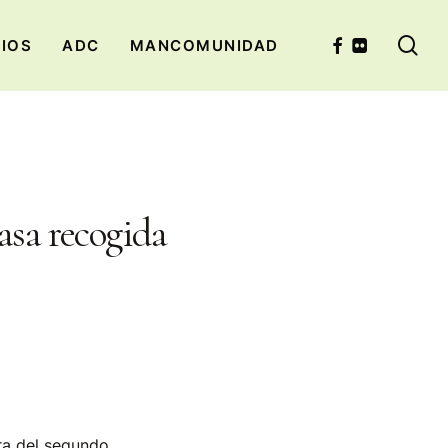
se
FACEBOOK
FLICKR
CIOS
ADC
MANCOMUNIDAD
asa recogida
ra del segundo