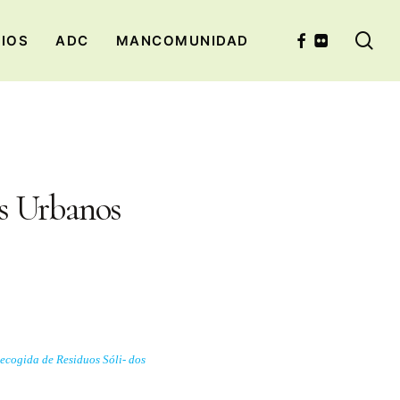
se
FACEBOOK
FLICKR
CIOS
ADC
MANCOMUNIDAD
s Urbanos
ecogida de Residuos Sóli- dos