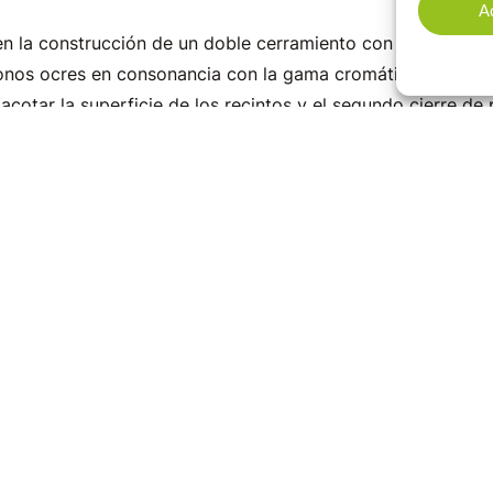
A
en la construcción de un doble cerramiento con acero cort
nos ocres en consonancia con la gama cromática dominante
acotar la superficie de los recintos y el segundo cierre de p
por una malla trenzada de acero, cumple la doble función de
 bienestar de las especies al ganar distancia con respecto 
sico.
 tercera fase, más del 80% de los recintos estarán renova
ra una IV fase con la que se concluirá el proyecto de reno
 a la mejora de los recintos junto a otros proyectos en ma
nejo de elefantes o el tobogán alpino que se construirá e
a en valor de la instalación más visitada de Cantabria y e
o de Cantabria en la apuesta por un turismo de calidad y 