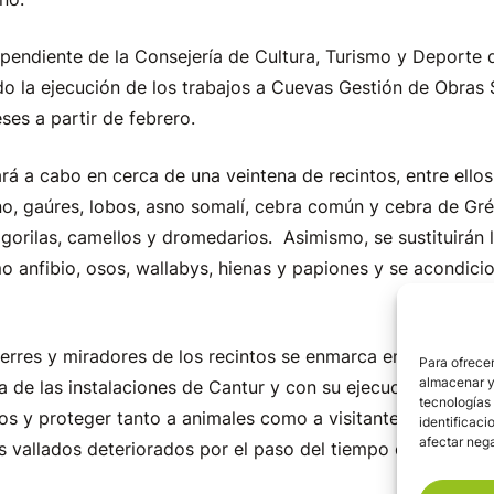
pendiente de la Consejería de Cultura, Turismo y Deporte 
do la ejecución de los trabajos a Cuevas Gestión de Obras 
ses a partir de febrero.
ará a cabo en cerca de una veintena de recintos, entre ellos
ano, gaúres, lobos, asno somalí, cebra común y cebra de Gr
orilas, camellos y dromedarios. Asimismo, se sustituirán 
 anfibio, osos, wallabys, hienas y papiones y se acondici
erres y miradores de los recintos se enmarca en el Plan de
Para ofrecer
almacenar y/
 de las instalaciones de Cantur y con su ejecución se persi
tecnologías
tos y proteger tanto a animales como a visitantes, así como
identificaci
afectar nega
s vallados deteriorados por el paso del tiempo en los más