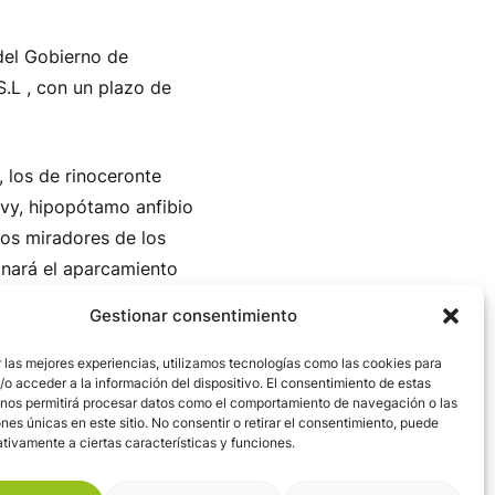
del Gobierno de
S.L , con un plazo de
, los de rinoceronte
évy, hipopótamo anfibio
los miradores de los
onará el aparcamiento
Gestionar consentimiento
 Inversiones de
 las mejores experiencias, utilizamos tecnologías como las cookies para
o acceder a la información del dispositivo. El consentimiento de estas
gue reforzar la
 nos permitirá procesar datos como el comportamiento de navegación o las
 renovar la imagen del
ones únicas en este sitio. No consentir o retirar el consentimiento, puede
tivamente a ciertas características y funciones.
 de 35 años de vida de