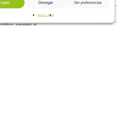
ceptar
Denegar
Ver preferencias
en y madera tratada.
Aviso Legal
 en el parque. Así, el
úblico, paralelo al
 garantizar la
a los visitantes y
dos, quedando el
vación integral de
rcha como las nuevas
n el parque representan
l cumplimiento del
sostenible.