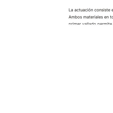
La actuación consiste 
Ambos materiales en to
primer vallado permite 
anterior y constituido 
seguridad y aumentar el
evitar así el contacto fí
Una vez terminada esta
apenas 20% restante pa
cierres y miradores.
La inversión destinada
cuadras de guarda y ma
un paso más en la puest
compromiso del Gobiern