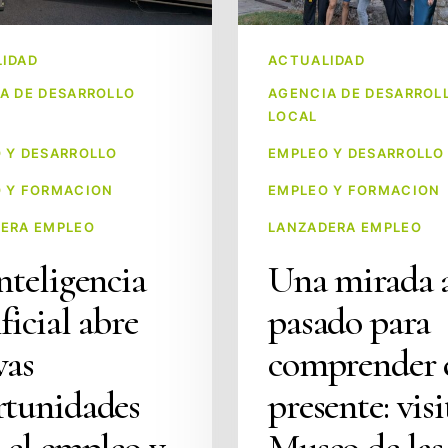
presente:
visita
IDAD
ACTUALIDAD
al
Museo
A DE DESARROLLO
AGENCIA DE DESARROL
LOCAL
ento
de
las
 Y DESARROLLO
EMPLEO Y DESARROLLO
Amas
 Y FORMACION
EMPLEO Y FORMACION
de
ERA EMPLEO
LANZADERA EMPLEO
Cría
nteligencia
Una mirada 
ficial abre
pasado para
vas
comprender 
rtunidades
presente: visi
 el empleo y
Museo de las