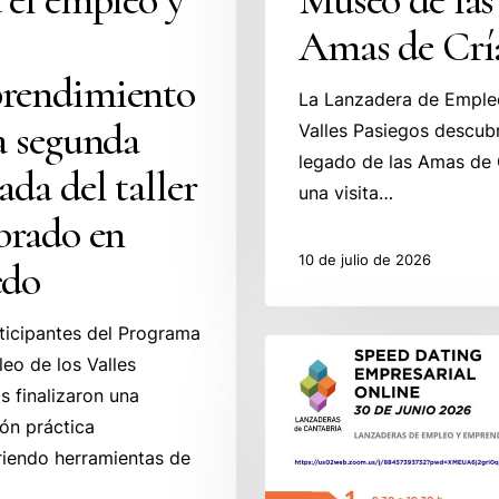
Amas de Crí
rendimiento
La Lanzadera de Emple
a segunda
Valles Pasiegos descubr
legado de las Amas de 
ada del taller
una visita…
brado en
10 de julio de 2026
edo
ticipantes del Programa
La
eo de los Valles
Rueda
s finalizaron una
de
ón práctica
Competencias
iendo herramientas de
online