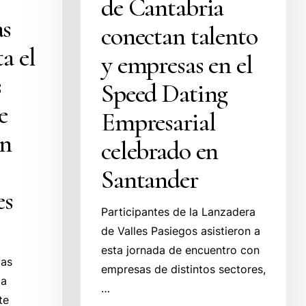
de Cantabria
s
conectan talento
a el
y empresas en el
s
Speed Dating
e
Empresarial
on
celebrado en
Santander
es
Participantes de la Lanzadera
de Valles Pasiegos asistieron a
esta jornada de encuentro con
las
empresas de distintos sectores,
ia
…
te