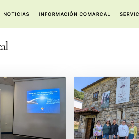
NOTICIAS
INFORMACIÓN COMARCAL
SERVI
al
Una
mirada
al
pasado
para
des
comprender
el