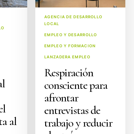
y
reducir
AGENCIA DE DESARROLLO
el
LOCAL
estrés:
LO
EMPLEO Y DESARROLLO
nuevo
taller
EMPLEO Y FORMACION
en
LANZADERA EMPLEO
la
Respiración
Lanzadera
de
al
consciente para
Valles
afrontar
Pasiegos
el
entrevistas de
ta al
trabajo y reducir