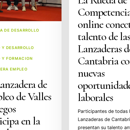
Competencia
online conect
ento”
A DE DESARROLLO
talento de la
Lanzaderas d
a
 Y DESARROLLO
Cantabria c
 Y FORMACION
nuevas
ERA EMPLEO
anzadera de
oportunidad
eo de Valles
laborales
egos
Participantes de todas 
icipa en la
Lanzaderas de Cantabr
presentan su talento an