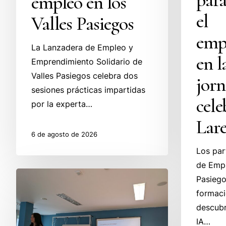
empleo en los
el
Valles Pasiegos
emp
La Lanzadera de Empleo y
en l
Emprendimiento Solidario de
Valles Pasiegos celebra dos
jorn
sesiones prácticas impartidas
cele
por la experta…
Lar
6 de agosto de 2026
Los par
de Empl
La
Pasiego
Lanzadera
formaci
de
descubr
Valles
IA…