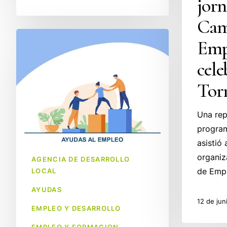
jorn
Cam
Ayudas
Emp
Autoempleo
cele
y
Cuota
Tor
Cero
Una rep
program
asistió
organiz
AGENCIA DE DESARROLLO
de Emp
LOCAL
AYUDAS
12 de jun
EMPLEO Y DESARROLLO
EMPLEO Y FORMACION