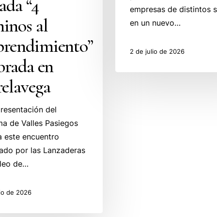
ada “4
empresas de distintos 
inos al
en un nuevo…
rendimiento”
2 de julio de 2026
brada en
relavega
resentación del
a de Valles Pasiegos
 a este encuentro
ado por las Lanzaderas
leo de…
io de 2026