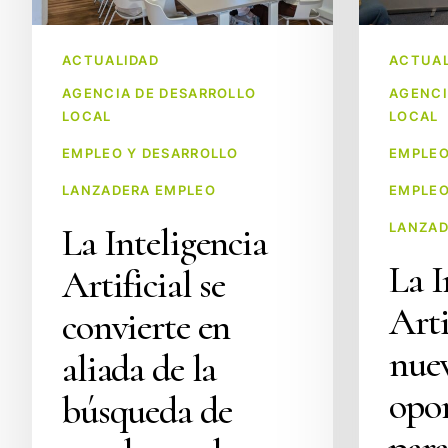
de
el
la
empleo
ACTUALIDAD
ACTUAL
búsqueda
y
de
el
AGENCIA DE DESARROLLO
AGENCI
LOCAL
LOCAL
empleo
emprendimi
en
en
EMPLEO Y DESARROLLO
EMPLEO
los
la
LANZADERA EMPLEO
EMPLEO
Valles
segunda
LANZAD
La Inteligencia
Pasiegos
jornada
del
La I
Artificial se
taller
Arti
convierte en
celebrado
en
nue
aliada de la
Laredo
opo
búsqueda de
para