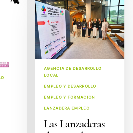
Las
Lanzaderas
de
Cantabria
conectan
talento
y
empresas
AGENCIA DE DESARROLLO
en
LOCAL
LO
el
Speed
EMPLEO Y DESARROLLO
Dating
EMPLEO Y FORMACION
Empresarial
LANZADERA EMPLEO
celebrado
en
Las Lanzaderas
Santander