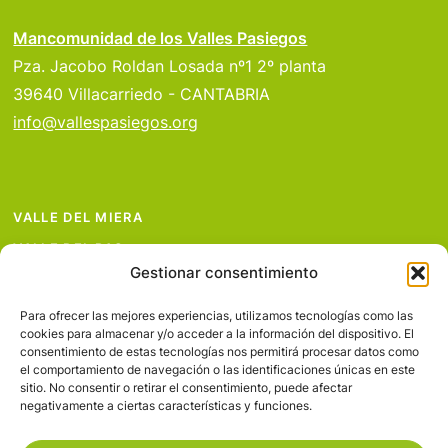
Mancomunidad de los Valles Pasiegos
Pza. Jacobo Roldan Losada nº1 2º planta
39640 Villacarriedo - CANTABRIA
info@vallespasiegos.org
VALLE DEL MIERA
VALLE DEL PAS
Gestionar consentimiento
VALLE DEL PISUEÑA
PROYECTOS
Para ofrecer las mejores experiencias, utilizamos tecnologías como las
cookies para almacenar y/o acceder a la información del dispositivo. El
SERVICIOS
consentimiento de estas tecnologías nos permitirá procesar datos como
el comportamiento de navegación o las identificaciones únicas en este
AVISO LEGAL
sitio. No consentir o retirar el consentimiento, puede afectar
negativamente a ciertas características y funciones.