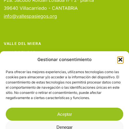
Pza. Jacobo Roldan Losada nº1 2º planta
39640 Villacarriedo - CANTABRIA
info@vallespasiegos.org
VALLE DEL MIERA
VALLE DEL PAS
Gestionar consentimiento
VALLE DEL PISUEÑA
PROYECTOS
Para ofrecer las mejores experiencias, utilizamos tecnologías como las
cookies para almacenar y/o acceder a la información del dispositivo. El
SERVICIOS
consentimiento de estas tecnologías nos permitirá procesar datos como
el comportamiento de navegación o las identificaciones únicas en este
AVISO LEGAL
sitio. No consentir o retirar el consentimiento, puede afectar
negativamente a ciertas características y funciones.
Aceptar
Denegar
© 2026 Valles Pasiegos.