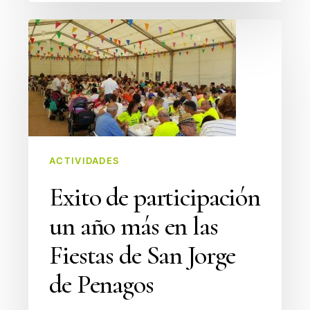
Exito
de
participación
un
año
más
en
ACTIVIDADES
las
Fiestas
Exito de participación
de
un año más en las
San
Jorge
Fiestas de San Jorge
de
de Penagos
Penagos