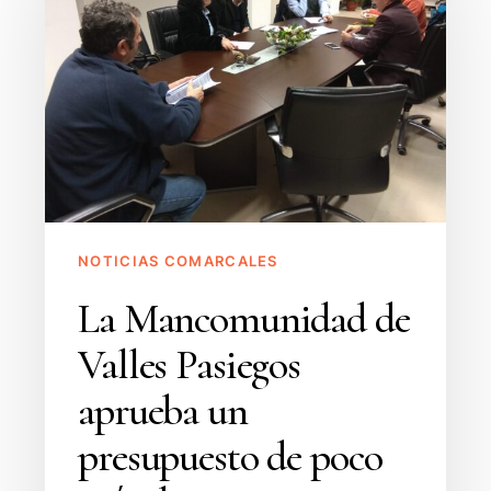
Valles
Pasiegos
aprueba
un
presupuesto
de
poco
más
NOTICIAS COMARCALES
de
400.000
La Mancomunidad de
euros
Valles Pasiegos
para
2019
aprueba un
presupuesto de poco