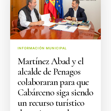
el
alcalde
de
Penagos
colaboraran
para
que
INFORMACIÓN MUNICIPAL
Cabárceno
Martínez Abad y el
siga
siendo
alcalde de Penagos
un
colaboraran para que
recurso
turístico
Cabárceno siga siendo
de
un recurso turístico
«primer
orden»