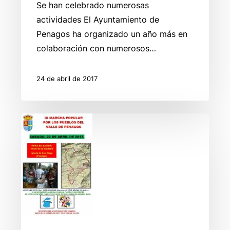
Se han celebrado numerosas
actividades El Ayuntamiento de
Penagos ha organizado un año más en
colaboración con numerosos…
24 de abril de 2017
IX
Marcha
Popular
por
los
pueblos
de
Penagos