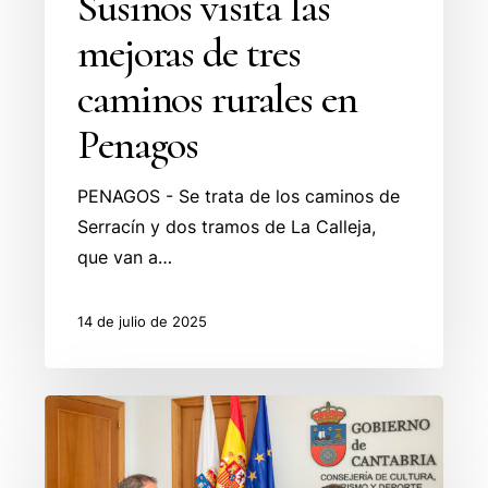
Susinos visita las
mejoras de tres
caminos rurales en
Penagos
PENAGOS - Se trata de los caminos de
Serracín y dos tramos de La Calleja,
que van a…
14 de julio de 2025
Martínez
Abad
y