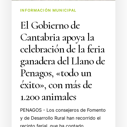
feria
INFORMACIÓN MUNICIPAL
ganadera
El Gobierno de
del
Llano
Cantabria apoya la
de
celebración de la feria
Penagos,
«todo
ganadera del Llano de
un
Penagos, «todo un
éxito»,
con
éxito», con más de
más
1.200 animales
de
1.200
animales
PENAGOS - Los consejeros de Fomento
y de Desarrollo Rural han recorrido el
recinto ferial, que ha contado…