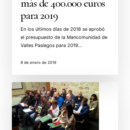
más de 400.000 euros
para 2019
En los últimos días de 2018 se aprobó
el presupuesto de la Mancomunidad de
Valles Pasiegos para 2019…
8 de enero de 2019
Asamblea
General
del
Grupo
de
Acción