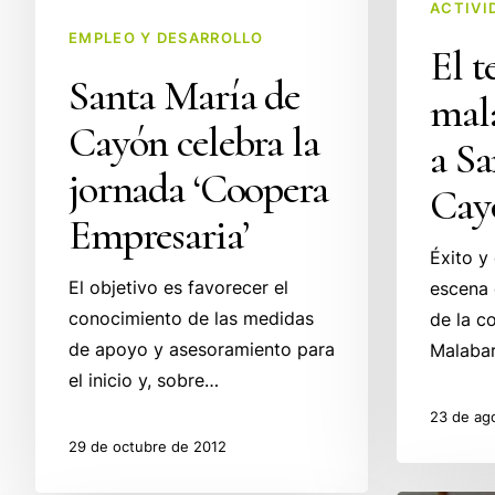
‘Coopera
Santa
ACTIVI
Empresaria’
EMPLEO Y DESARROLLO
María
El t
de
Santa María de
mala
Cayón
Cayón celebra la
a Sa
jornada ‘Coopera
Cay
Empresaria’
Éxito y
El objetivo es favorecer el
escena 
conocimiento de las medidas
de la c
de apoyo y asesoramiento para
Malaba
el inicio y, sobre…
23 de ag
29 de octubre de 2012