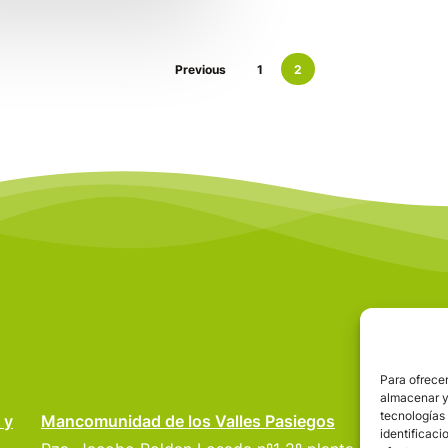
Previous
1
2
Para ofrecer
almacenar y/
tecnologías
VA
 y
Mancomunidad de los Valles Pasiegos
identificaci