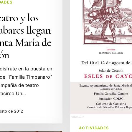
debate
DADES
en
eatro y los
los
bares llegan
IV
Encuentros
nta María de
de
ón
Esles
de
Cayón
 disfrute en la puesta en
de `Familia Timpanaro`
ompañía de teatro
racirco Un…
osto de 2012
ACTIVIDADES