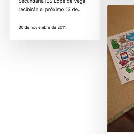
Secundaria IES Lope de Vega
Los
recibirán el próximo 13 de…
más
jóvenes
30 de noviembre de 2011
disfrutaron
del
PIE
en
Sarón