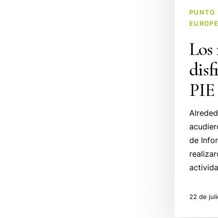
PUNTO 
EUROP
Los 
disf
PIE
Alreded
acudier
de Info
realiza
activid
22 de jul