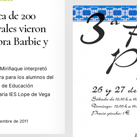
Feria
a de 200
del
ales vieron
Pincho
en
bra Barbie y
SARON
Miriñaque interpretó
ra para los alumnos del
 de Educación
ria IES Lope de Vega
ciembre de 2011