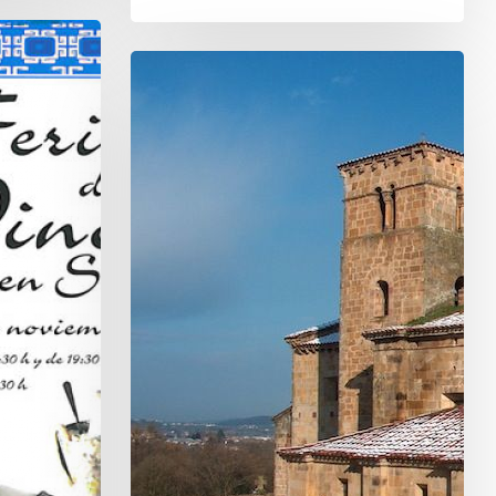
El
Románico
en
Valles
Pasiegos