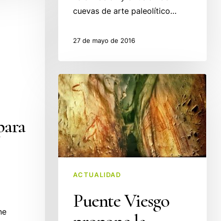
cuevas de arte paleolítico…
27 de mayo de 2016
Puente
Viesgo
propone
para
la
creación
de
un
ACTUALIDAD
Polo
de
Puente Viesgo
Prehistoria
ne
Cantábrica