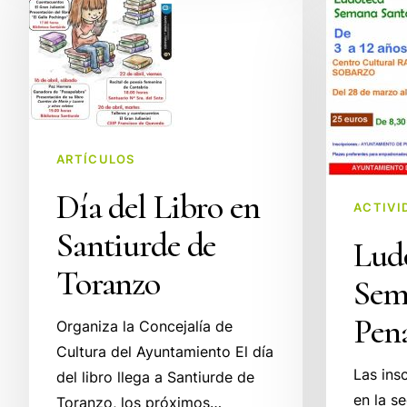
Ludoteca
Libro
de
en
Semana
Santiurde
Santa
de
en
Toranzo
Penagos
ARTÍCULOS
Día del Libro en
ACTIVI
Santiurde de
Lud
Toranzo
Sem
Pen
Organiza la Concejalía de
Cultura del Ayuntamiento El día
Las ins
del libro llega a Santiurde de
en la s
Toranzo, los próximos…