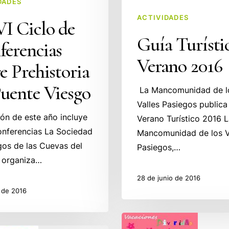
DADES
ACTIVIDADES
I Ciclo de
Guía Turísti
ferencias
Verano 2016
e Prehistoria
uente Viesgo
La Mancomunidad de l
Valles Pasiegos publica
ión de este año incluye
Verano Turístico 2016 
onferencias La Sociedad
Mancomunidad de los V
os de las Cuevas del
Pasiegos,…
o organiza…
28 de junio de 2016
o de 2016
Actividades