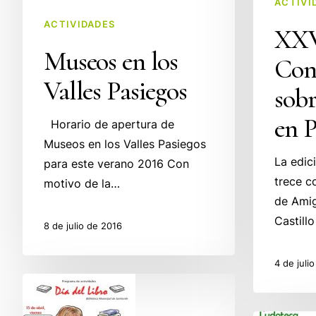
ACTIVI
Puente
ACTIVIDADES
Viesgo
XXV
Museos en los
Con
Valles Pasiegos
sobr
en P
Horario de apertura de
Museos en los Valles Pasiegos
La edic
para este verano 2016 Con
trece c
motivo de la…
de Amig
Castill
8 de julio de 2016
4 de juli
Día
del