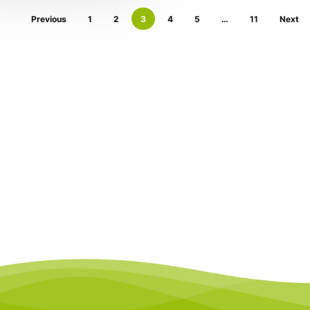
Previous
1
2
3
4
5
…
11
Next