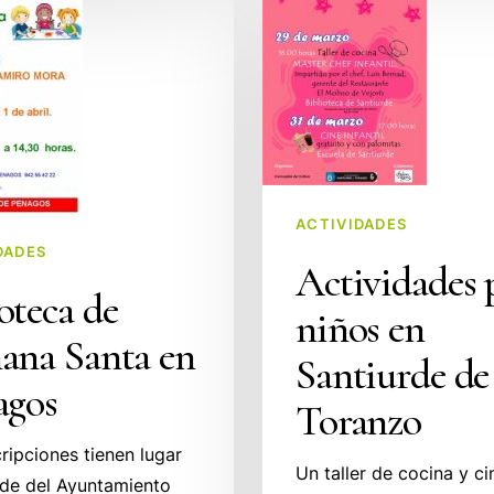
para
niños
en
Santiurde
de
Toranzo
ACTIVIDADES
DADES
Actividades 
oteca de
niños en
ana Santa en
Santiurde de
agos
Toranzo
cripciones tienen lugar
Un taller de cocina y ci
ede del Ayuntamiento