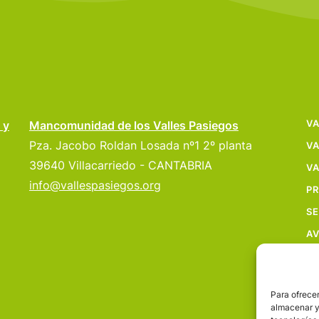
VA
 y
Mancomunidad de los Valles Pasiegos
Pza. Jacobo Roldan Losada nº1 2º planta
VA
39640 Villacarriedo - CANTABRIA
VA
info@vallespasiegos.org
P
SE
AV
Para ofrecer
almacenar y/