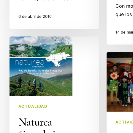
Con mot
que los
6 de abril de 2016
14 de ma
Naturea
Cantabria
Clausurada
presenta
con
su
éxito
Programa
la
de
ludoteca
Uso
de
Público
Santiurde
2016
ACTUALIDAD
de
Naturea
Toranzo
ACTIVI