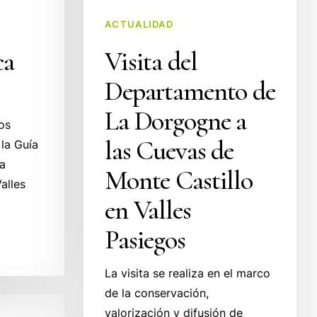
las
Cuevas
ACTUALIDAD
de
ca
Visita del
Monte
Departamento de
Castillo
en
La Dorgogne a
os
Valles
las Cuevas de
 la Guía
Pasiegos
La
Monte Castillo
alles
en Valles
Pasiegos
La visita se realiza en el marco
de la conservación,
valorización y difusión de