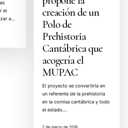
propone la
las
que
creación de un
r el
acogería
izar a…
Polo de
el
MUPAC
Prehistoria
Cantábrica que
acogería el
MUPAC
El proyecto se convertiría en
un referente de la prehistoria
en la cornisa cantábrica y todo
el estado.…
2 de marzo de 2016