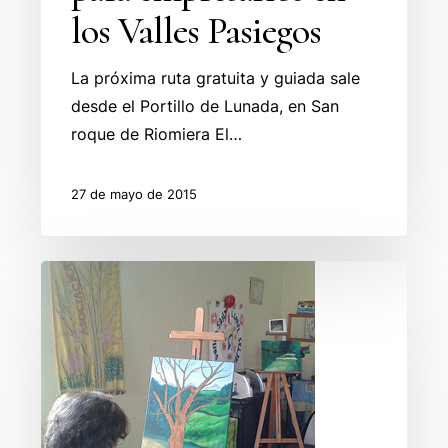
los Valles Pasiegos
La próxima ruta gratuita y guiada sale
desde el Portillo de Lunada, en San
roque de Riomiera El…
27 de mayo de 2015
Taller
de
pintura
y
dibujo
en
Escobedo