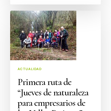
Primera
ruta
de
“Jueves
de
naturaleza
para
empresarios
de
ACTUALIDAD
los
Primera ruta de
Valles
“Jueves de naturaleza
Pasiegos”
para empresarios de