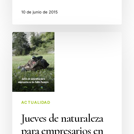
10 de junio de 2015
Jueves
de
naturaleza
para
empresarios
en
los
Valles
Pasiegos
ACTUALIDAD
Jueves de naturaleza
para empresarios en