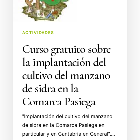
del
cultivo
del
manzano
ACTIVIDADES
de
Curso gratuito sobre
sidra
la implantación del
en
la
cultivo del manzano
Comarca
de sidra en la
Pasiega
Comarca Pasiega
"Implantación del cultivo del manzano
de sidra en la Comarca Pasiega en
particular y en Cantabria en General".…