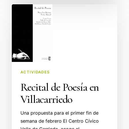
Recital
de
Poesía
en
Villacarriedo
ACTIVIDADES
Recital de Poesía en
Villacarriedo
Una propuesta para el primer fin de
semana de febrero El Centro Cívico