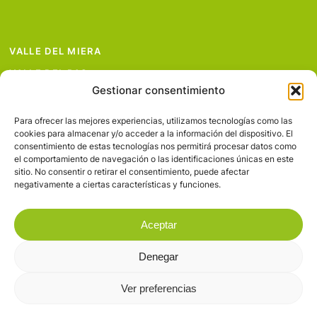
VALLE DEL MIERA
VALLE DEL PAS
Gestionar consentimiento
VALLE DEL PISUEÑA
PROYECTOS
Para ofrecer las mejores experiencias, utilizamos tecnologías como las
cookies para almacenar y/o acceder a la información del dispositivo. El
SERVICIOS
consentimiento de estas tecnologías nos permitirá procesar datos como
el comportamiento de navegación o las identificaciones únicas en este
AVISO LEGAL
sitio. No consentir o retirar el consentimiento, puede afectar
negativamente a ciertas características y funciones.
Aceptar
Denegar
© 2026 Valles Pasiegos.
Ver preferencias
facebook
flickr