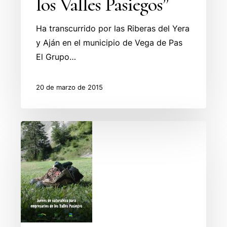
los Valles Pasiegos”
Ha transcurrido por las Riberas del Yera
y Aján en el municipio de Vega de Pas
El Grupo…
20 de marzo de 2015
Rutas
de
senderismo
guiadas
y
gratuitas
para