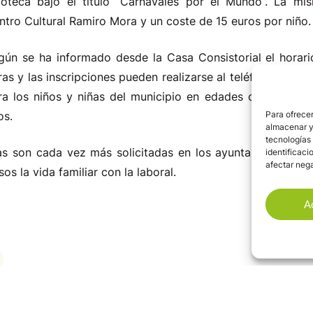
doteca bajo el título “Carnavales por el Mundo”. La mi
ntro Cultural Ramiro Mora y un coste de 15 euros por niño.
gún se ha informado desde la Casa Consistorial el horari
ras y las inscripciones pueden realizarse al teléfono 942 5
ra los niños y niñas del municipio en edades comprendida
os.
Para ofrecer
almacenar y/
tecnologías
as son cada vez más solicitadas en los ayuntamientos de
identificaci
afectar nega
os la vida familiar con la laboral.
A