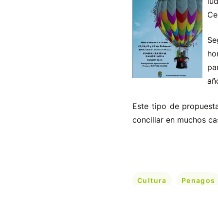
lu
Ce
Se
ho
pa
añ
Este tipo de propuest
conciliar en muchos cas
Cultura
Penagos