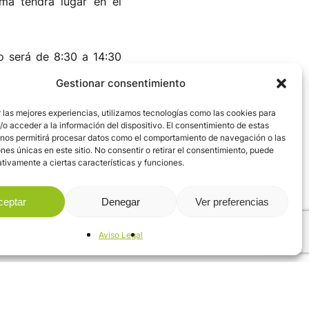
sma tendrá lugar en el
o será de 8:30 a 14:30
5 42 22. La ludoteca es
Gestionar consentimiento
s entre los 3 y los 12
 las mejores experiencias, utilizamos tecnologías como las cookies para
o acceder a la información del dispositivo. El consentimiento de estas
 nos permitirá procesar datos como el comportamiento de navegación o las
bido a la necesidad de
ones únicas en este sitio. No consentir o retirar el consentimiento, puede
tivamente a ciertas características y funciones.
ceptar
Denegar
Ver preferencias
Aviso Legal