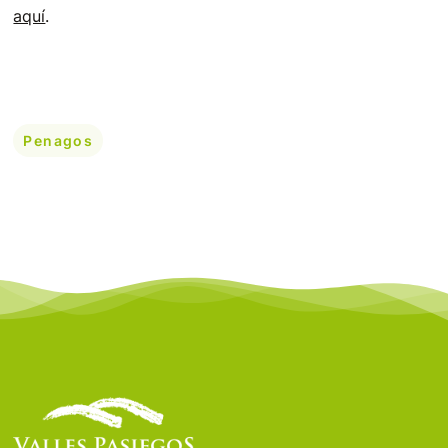
aquí
.
Penagos