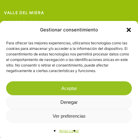
VALLE DEL MIERA
VALLE DEL PAS
Gestionar consentimiento
VALLE DEL PISUEÑA
PROYECTOS
Para ofrecer las mejores experiencias, utilizamos tecnologías como las
cookies para almacenar y/o acceder a la información del dispositivo. El
SERVICIOS
consentimiento de estas tecnologías nos permitirá procesar datos como
el comportamiento de navegación o las identificaciones únicas en este
AVISO LEGAL
sitio. No consentir o retirar el consentimiento, puede afectar
negativamente a ciertas características y funciones.
Aceptar
Denegar
© 2026 Valles Pasiegos.
Ver preferencias
facebook
flickr
Aviso Legal