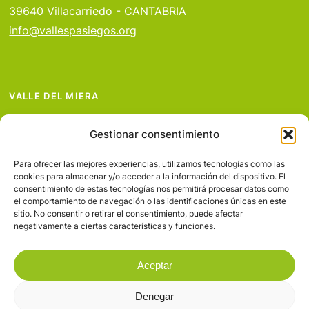
39640 Villacarriedo - CANTABRIA
info@vallespasiegos.org
VALLE DEL MIERA
VALLE DEL PAS
Gestionar consentimiento
VALLE DEL PISUEÑA
PROYECTOS
Para ofrecer las mejores experiencias, utilizamos tecnologías como las
cookies para almacenar y/o acceder a la información del dispositivo. El
SERVICIOS
consentimiento de estas tecnologías nos permitirá procesar datos como
el comportamiento de navegación o las identificaciones únicas en este
AVISO LEGAL
sitio. No consentir o retirar el consentimiento, puede afectar
negativamente a ciertas características y funciones.
Aceptar
Denegar
© 2026 Valles Pasiegos.