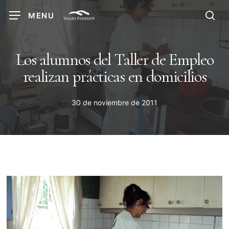
Skip
MENU
to
sea
main
content
Los alumnos del Taller de Empleo
realizan prácticas en domicilios
30 de noviembre de 2011