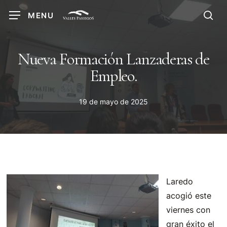
Skip
MENU
to
sea
main
content
Nueva Formación Lanzaderas de
Empleo.
19 de mayo de 2025
Laredo
acogió este
viernes con
gran éxito el