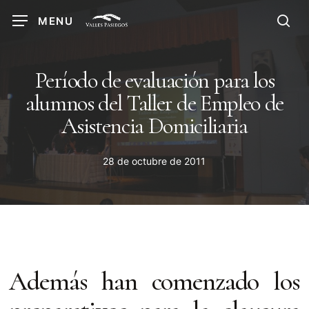
Skip
MENU
to
sea
main
content
Período de evaluación para los
alumnos del Taller de Empleo de
Asistencia Domiciliaria
28 de octubre de 2011
Además han comenzado los