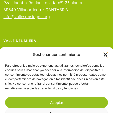
Pza. Jacobo Roldan Losada nº1 2º planta
39640 Villacarriedo - CANTABRIA
info@vallespasiegos.org
VALLE DEL MIERA
VALLE DEL PAS
Gestionar consentimiento
VALLE DEL PISUEÑA
PROYECTOS
Para ofrecer las mejores experiencias, utilizamos tecnologías como las
cookies para almacenar y/o acceder a la información del dispositivo. El
SERVICIOS
consentimiento de estas tecnologías nos permitirá procesar datos como
el comportamiento de navegación o las identificaciones únicas en este
AVISO LEGAL
sitio. No consentir o retirar el consentimiento, puede afectar
negativamente a ciertas características y funciones.
Aceptar