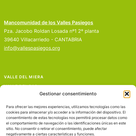
Mancomunidad de los Valles Pasiegos
Pza. Jacobo Roldan Losada nº1 2º planta
39640 Villacarriedo - CANTABRIA
info@vallespasiegos.org
VALLE DEL MIERA
VALLE DEL PAS
Gestionar consentimiento
VALLE DEL PISUEÑA
PROYECTOS
Para ofrecer las mejores experiencias, utilizamos tecnologías como las
cookies para almacenar y/o acceder a la información del dispositivo. El
SERVICIOS
consentimiento de estas tecnologías nos permitirá procesar datos como
el comportamiento de navegación o las identificaciones únicas en este
AVISO LEGAL
sitio. No consentir o retirar el consentimiento, puede afectar
negativamente a ciertas características y funciones.