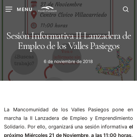
Skip
MENU
to
sea
main
content
Sesión Informativa II Lanzadera de
Empleo de los Valles Pasiegos
6 de noviembre de 2018
La Mancomunidad de los Valles Pasiegos pone en
marcha la II Lanzadera de Empleo y Emprendimiento
Solidario. Por ello, organizará una sesión informativa
el
próximo Miércoles 21 de Noviembre,
a las 11:00 horas,